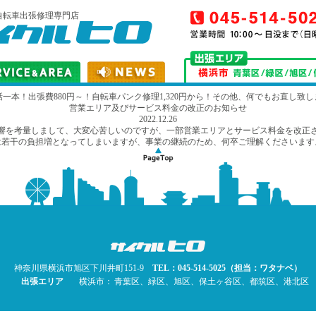
自転車出張修理専門店
話一本！出張費880円～！自転車パンク修理1,320円から！その他、何でもお直し致し
営業エリア及びサービス料金の改正のお知らせ
2022.12.26
響を考量しまして、大変心苦しいのですが、一部営業エリアとサービス料金を改正
は若干の負担増となってしまいますが、事業の継続のため、何卒ご理解くださいます
神奈川県横浜市旭区下川井町151-9
TEL：045-514-5025（担当：ワタナベ）
出張エリア
横浜市：
青葉区、緑区、旭区、保土ヶ谷区、都筑区、港北区